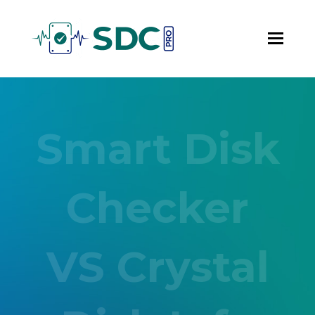
Smart Disk
Checker
VS Crystal