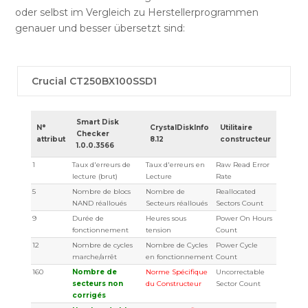
oder selbst im Vergleich zu Herstellerprogrammen
genauer und besser übersetzt sind:
Crucial CT250BX100SSD1
Smart Disk
N°
CrystalDiskInfo
Utilitaire
Checker
attribut
8.12
constructeur
1.0.0.3566
1
Taux d'erreurs de
Taux d'erreurs en
Raw Read Error
lecture (brut)
Lecture
Rate
5
Nombre de blocs
Nombre de
Reallocated
NAND réalloués
Secteurs réalloués
Sectors Count
9
Durée de
Heures sous
Power On Hours
fonctionnement
tension
Count
12
Nombre de cycles
Nombre de Cycles
Power Cycle
marche/arrêt
en fonctionnement
Count
160
Nombre de
Norme Spécifique
Uncorrectable
secteurs non
du Constructeur
Sector Count
corrigés