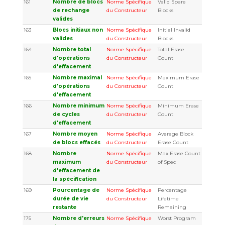
161
Nombre de blocs
Norme Spécifique
Valid Spare
de rechange
du Constructeur
Blocks
valides
163
Blocs initiaux non
Norme Spécifique
Initial Invalid
valides
du Constructeur
Blocks
164
Nombre total
Norme Spécifique
Total Erase
d'opérations
du Constructeur
Count
d'effacement
165
Nombre maximal
Norme Spécifique
Maximum Erase
d'opérations
du Constructeur
Count
d'effacement
166
Nombre minimum
Norme Spécifique
Minimum Erase
de cycles
du Constructeur
Count
d'effacement
167
Nombre moyen
Norme Spécifique
Average Block
de blocs effacés
du Constructeur
Erase Count
168
Nombre
Norme Spécifique
Max Erase Count
maximum
du Constructeur
of Spec
d'effacement de
la spécification
169
Pourcentage de
Norme Spécifique
Percentage
durée de vie
du Constructeur
Lifetime
restante
Remaining
175
Nombre d'erreurs
Norme Spécifique
Worst Program